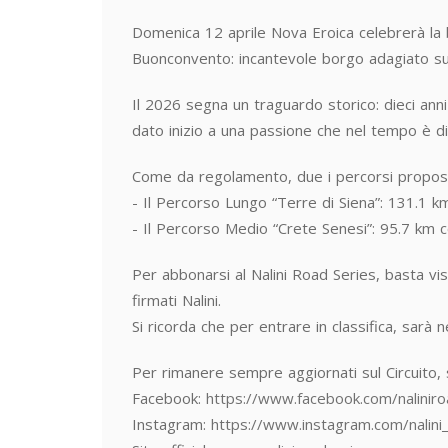
Domenica 12 aprile Nova Eroica celebrerà la be
Buonconvento: incantevole borgo adagiato sul 
Il 2026 segna un traguardo storico: dieci ann
dato inizio a una passione che nel tempo è div
Come da regolamento, due i percorsi propost
- Il Percorso Lungo “Terre di Siena”: 131.1 km
- Il Percorso Medio “Crete Senesi”: 95.7 km c
Per abbonarsi al Nalini Road Series, basta visit
firmati Nalini.
Si ricorda che per entrare in classifica, sar
Per rimanere sempre aggiornati sul Circuito, si 
Facebook:
https://www.facebook.com/naliniro
Instagram:
https://www.instagram.com/nalini