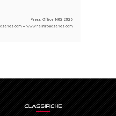
Press Office NRS 2026
adseries.com
–
www.naliniroadseries.com
Classifiche