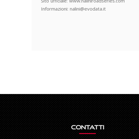
Sito ufficiale:
www.naliniroadseries.com
Informazioni:
nalini@evodata.it
Contatti