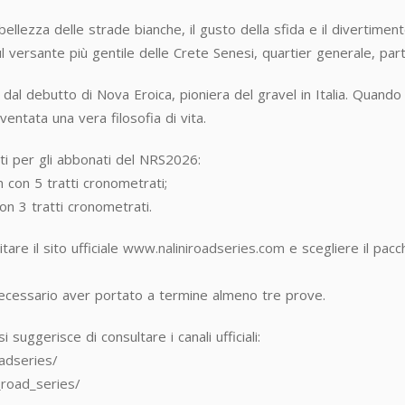
llezza delle strade bianche, il gusto della sfida e il divertimen
versante più gentile delle Crete Senesi, quartier generale, part
i dal debutto di Nova Eroica, pioniera del gravel in Italia. Quand
entata una vera filosofia di vita.
i per gli abbonati del NRS2026:
 con 5 tratti cronometrati;
on 3 tratti cronometrati.
are il sito ufficiale
www.naliniroadseries.com
e scegliere il pacc
à necessario aver portato a termine almeno tre prove.
suggerisce di consultare i canali ufficiali:
adseries/
_road_series/