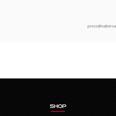
press@naliniro
Shop